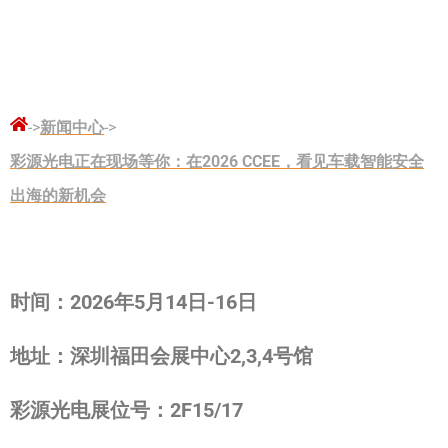
->
新闻中心
->
彩源光电正在现场等你：在2026 CCEE，看见车载智能安全
出海的新机会
时间：
2026
年
5
月
14
日
-16
日
地址：深圳福田会展中心
2,3,4
号馆
彩源光电展位号：
2F15/17