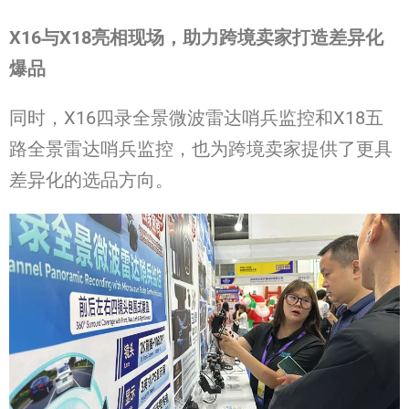
X16
与
X18
亮相
现场
，助力跨境
卖
家打造差异化
爆品
同时，X16四录全景微波雷达哨兵监控和X18五
路全景雷达哨兵监控，也为跨境卖家提供了更具
差异化的选品方向。