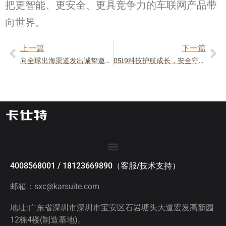
把更智能、更安全、更具竞争力的车联网产品带
向世界。
上一篇
下一篇
向全球出海渠道发出诚挚邀约：彩源光电携 A800、X16、X18 重磅亮相 2026 CCEE 雨果跨境选品大会
0519科技护航成长，安全守护未来——卡仕特 A800 远程监控记录仪助力北京数百台校车智能升级圆满完成
4008568001 / 18123669890（客服/技术支持）
邮箱：sxc@karsuite.com
地址:广东省深圳市深圳市宝安区石岩塘头大道宏发高新园
12栋4楼(制造基地)。