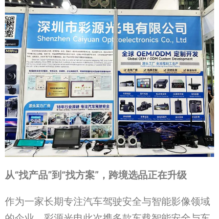
从
“
找
产
品
”
到
“
找方案
”
，跨境
选
品正在升
级
作为一家长期专注汽车驾驶安全与智能影像领域
的企业，彩源光电此次携多款车载智能安全与车