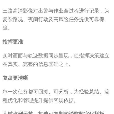
三路高清影像对出警与作业全过程进行记录，为
复杂路况、夜间行动及高风险任务提供可靠保
障。
指挥更准
实时画面与轨迹数据同步呈现，使指挥决策建立
在真实、完整的信息基础之上。
复盘更清晰
每一次任务都可回溯、可分析，为经验总结、流
程优化和管理提升提供客观依据。