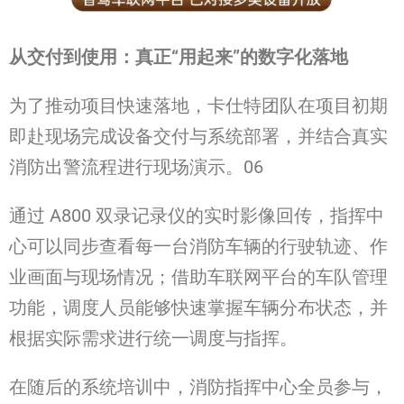
从交付到使用：真正“用起来”的数字化落地
为了推动项目快速落地，卡仕特团队在项目初期
即赴现场完成设备交付与系统部署，并结合真实
消防出警流程进行现场演示。06
通过 A800 双录记录仪的实时影像回传，指挥中
心可以同步查看每一台消防车辆的行驶轨迹、作
业画面与现场情况；借助车联网平台的车队管理
功能，调度人员能够快速掌握车辆分布状态，并
根据实际需求进行统一调度与指挥。
在随后的系统培训中，消防指挥中心全员参与，