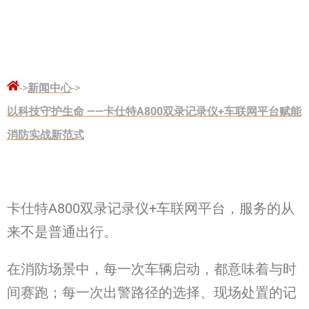
->
新闻中心
->
以科技守护生命 ——卡仕特A800双录记录仪+车联网平台赋能
消防实战新范式
卡仕特A800双录记录仪+车联网平台，服务的从
来不是普通出行。
在消防场景中，每一次车辆启动，都意味着与时
间赛跑；每一次出警路径的选择、现场处置的记