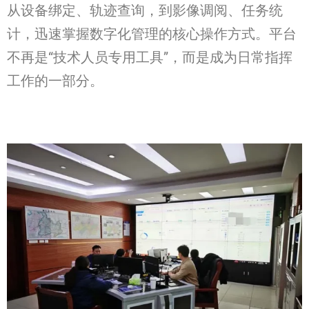
从设备绑定、轨迹查询，到影像调阅、任务统
计，迅速掌握数字化管理的核心操作方式。平台
不再是“技术人员专用工具”，而是成为日常指挥
工作的一部分。