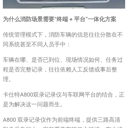
为什么消防场景需要“终端 + 平台”一体化方案
传统管理模式下，消防车辆的信息往往分散在不
同系统甚至不同人员手中：
车辆在哪、是否已到位、现场情况如何、任务过
程是否完整记录，往往依赖人工反馈或事后整
理。
卡仕特A800双录记录仪与车联网平台的结合，正
是为解决这一问题而生。
A800 双录记录仪作为前端终端，提供三路高清