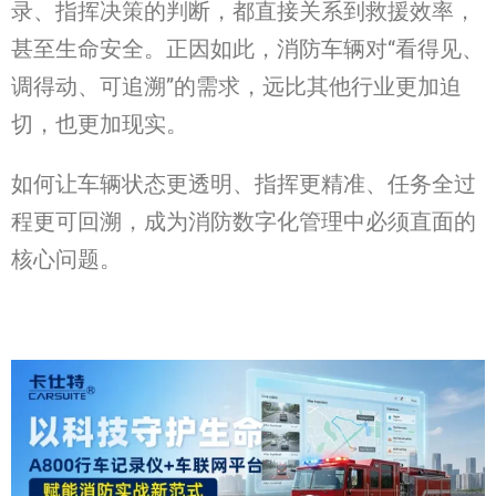
录、指挥决策的判断，都直接关系到救援效率，
甚至生命安全。正因如此，消防车辆对“看得见、
调得动、可追溯”的需求，远比其他行业更加迫
切，也更加现实。
如何让车辆状态更透明、指挥更精准、任务全过
程更可回溯，成为消防数字化管理中必须直面的
核心问题。