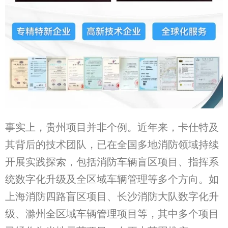
事实上，贵州项目并非个例。近年来，卡仕特及
其背后的技术团队，已在全国多地消防领域持续
开展实践探索，包括消防车辆盲区项目、指挥系
统数字化升级及全区域车辆管理等多个方向。如
上海消防四路盲区项目、长沙消防大队数字化升
级、滁州全区域车辆管理项目等，其中多个项目