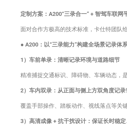
定制方案：A200“三录合一” + 智驾车
面对合作方极高的技术标准，卡仕特团队
● A200：以“三录能力”构建全场景记录体
1）车前单录：清晰记录环境与道路细节
精准捕捉交通标识、障碍物、车辆动态，
2）车内双录：从正面与侧上方双角度记录
覆盖手部操作、踏板动作、视线落点等关
3）高清成像 + 抗干扰设计：保证长时稳