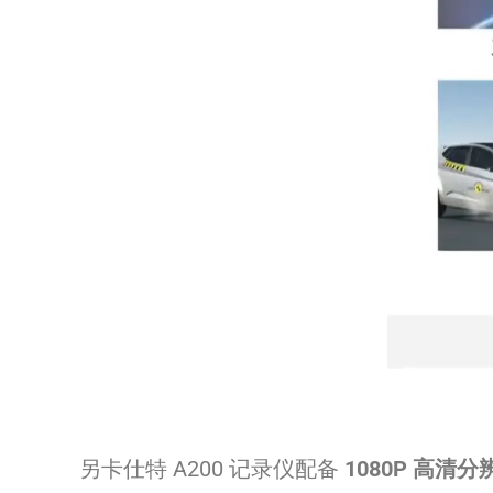
另卡仕特 A200 记录仪配备
1080P 高清分