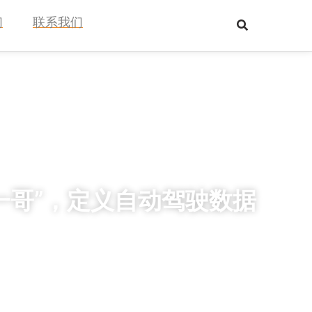
们
联系我们
驾一哥”，定义自动驾驶数据