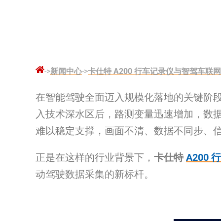
->
新闻中心
->
卡仕特 A200 行车记录仪与智驾车联
在智能驾驶全面迈入规模化落地的关键阶段
入技术深水区后，路测变量迅速增加，数
难以稳定支撑，画面不清、数据不同步、
正是在这样的行业背景下，
卡仕特
A200
动驾驶数据采集的新标杆。