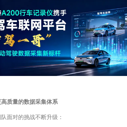
更高质量的数据采集体系
团队面对的挑战不断升级：