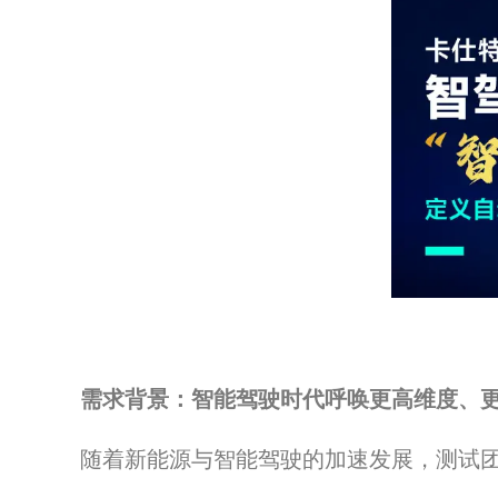
需求背景：智能驾驶时代呼唤更高维度、
随着新能源与智能驾驶的加速发展，测试